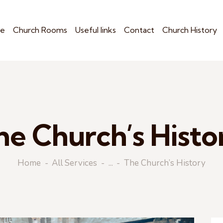
e
Church Rooms
Useful links
Contact
Church History
he Church’s Histo
Home
All Services
...
The Church’s History